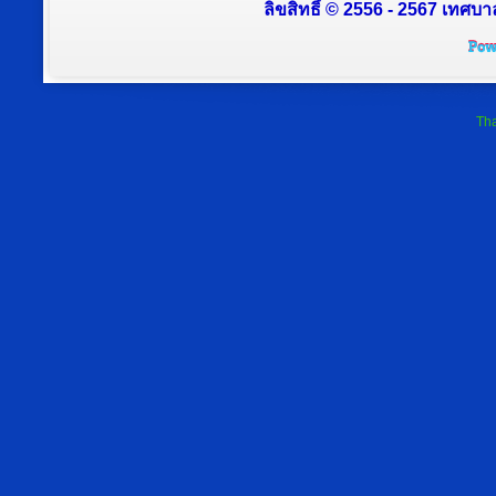
ลิขสิทธิ์ © 2556 - 2567 เทศบา
Tha