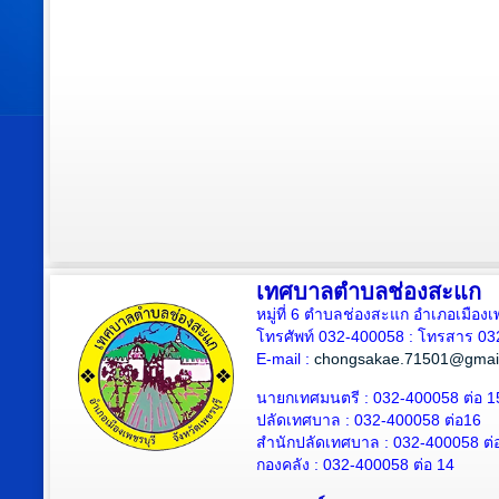
เทศบาลตำบลช่องสะแก
หมู่ที่ 6 ตำบลช่องสะแก อำเภอเมืองเ
โทรศัพท์ 032-400058 : โทรสาร 03
E-mail :
chongsakae.71501@gmai
นายกเทศมนตรี : 032-400058 ต่อ 1
ปลัดเทศบาล
: 032-400058 ต่อ
16
สำนักปลัดเทศบาล : 032-400058 ต่
กองคลัง : 032-400058 ต่อ 14