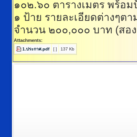
๑๐๒.๖๐ ตารางเมตร พร้อมป้
๑ ป้าย รายละเอียดต่างๆ
จำนวน ๒๐๐,๐๐๐ บาท (สอ
Attachments:
1.ประกาศ.pdf
[ ]
137 Kb