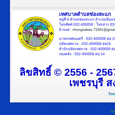
เทศบาลตำบลช่องสะแก
หมู่ที่ 6 ตำบลช่องสะแก อำเภอเมืองเ
โทรศัพท์ 032-400058 : โทรสาร 03
E-mail :
chongsakae.71501@gmai
นายกเทศมนตรี : 032-400058 ต่อ 1
ปลัดเทศบาล
: 032-400058 ต่อ
16
สำนักปลัดเทศบาล : 032-400058 ต่
กองคลัง : 032-400058 ต่อ 14
ลิขสิทธิ์ © 2556 - 2
เพชรบุรี สง
Tha