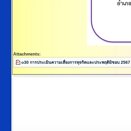
Attachments:
o30 การประเมินความเสี่ยงการทุจริตและประพฤติมิชอบ 2567