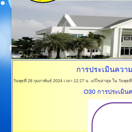
การประเมินความเ
วันพุธที่ 28 กุมภาพันธ์ 2024 เวลา 12:27 น.
แก้ไขล่าสุด ใน วันพุธท
O30
การประเมินค