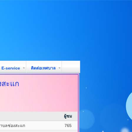
E-service
ติดต่อเทศบาล
องสะแก
ผู้ชม
ำบลช่องสะแก
765