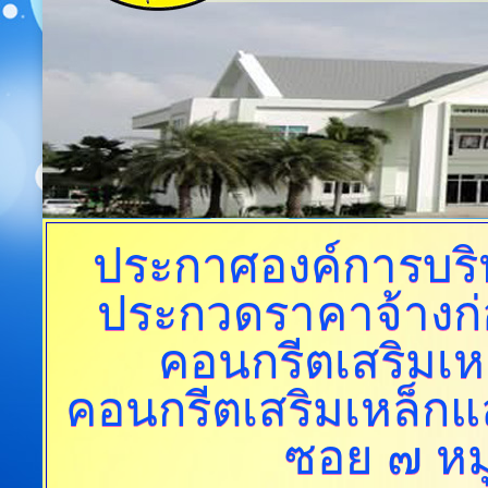
ประกาศองค์การบร
ประกวดราคาจ้างก่
คอนกรีตเสริมเห
คอนกรีตเสริมเหล็กแ
ซอย ๗ หมู