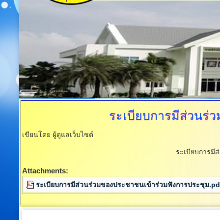
ระเบียบการมีส่วนร่
เขียนโดย ผู้ดูแลเว็บไซต์
ระเบียบการมี
Attachments:
ระเบียบการมีส่วนร่วมของประชาชนเข้าร่วมฟังการประชุม.pd