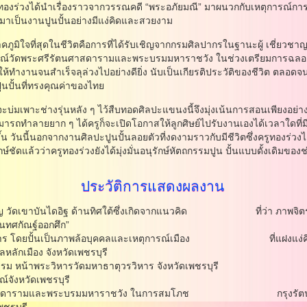
ครูทองร่วงได้นําเรื่องราวจากวรรณคดี “พระอภัยมณี” มาผนวกกับเหตุการณ์
าเป็นงานปูนปั้นอย่างมีแง่คิดและสวยงาม
จที่สุดในชีวิตคือการที่ได้รับเชิญจากกรมศิลปากรในฐานะผู้ เชี่ยวชา
์วัดพระศรีรัตนศาสดารามและพระบรมมหาราชวัง ในช่วงเตรียมการฉลอง ๒๐๐
ห้ทํางานจนสําเร็จลุล่วงไปอย่างดียิ่ง นับเป็นเกียรติประวัติของชีวิต ตลอดจ
ปั้นที่ทรงคุณค่าของไทย
่มเพาะช่างรุ่นหลัง ๆ ไว้สืบทอดศิลปะแขนงนี้จึงมุ่งเน้นการสอนเพียงอย่า
มารถทําลายยาก ๆ ได้ครูก็จะเปิดโอกาสให้ลูกศิษย์ไปรับงานเองได้เวลาใดที
 วันนี้นอกจากงานศิลปะปูนปั้นลอยตัวที่งดงามราวกับมีชีวิตซึ่งครูทองร่วงได้
กษ์ชัดแล้วว่าครูทองร่วงยังได้มุ่งมั่นอนุรักษ์หัตถกรรมปูน ปั้นแบบดั้งเดิมขอ
ประวัติการแสดงผลงาน
 วัดเขาบันไดอิฐ ด้านทิศใต้ซึ่งเกิดจากแนวคิด ที่ว่า ภาพจิตรกรรมย
ณฐ์ออกศึก”
ิหาร โดยปั้นเป็นภาพล้อบุคคลและเหตุการณ์เมือง ที่แฝงแง่คิ
ลักเมือง จังหวัดเพชรบุรี
ม หน้าพระวิหารวัดมหาธาตุวรวิหาร จังหวัดเพชรบุรี
จังหวัดเพชรบุรี
ัตนศาสดารามและพระบรมมหาราชวัง ในการสมโภช กรุงรัตนโกส