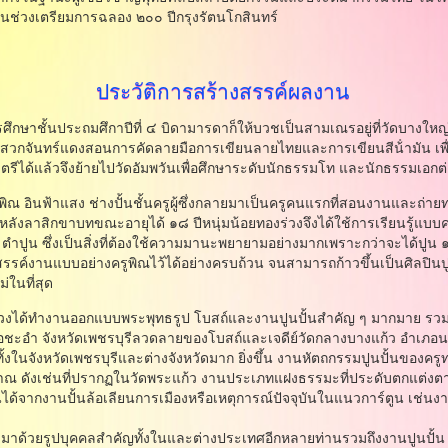
่วงเตรียมการฉลอง ๒๐๐ ปีกรุงรัตนโกสินทร์
ประวัติการสร้างสรรค์ผลงาน
าชั้นประถมศึกาปีที่ ๔ บิดามารดาก็ให้บวชเป็นสามเณรอยู่ที่วัดบางใหญ
เสวกจันทร์แดงสอนการคัดลายมือการเขียนลายไทยและการเขียนสีน้ํามัน เพ
รีได้แล้วจึงย้ายไปวัดอัมพวันเพื่อศึกษาระดับนักธรรมโท และนักธรรมเอกต
ฟ้าแสง ช่างปั้นชั้นครูผู้ซึ่งกลายมาเป็นครูคนแรกที่สอนงานและถ่ายทอ
ลาสิกขาบทขณะอายุได้ ๑๘ ปีหนุ่มน้อยทองร่วงจึงได้ใช้การเรียนรู้แบบครู
น ตําปูน ซึ่งเป็นสิ่งที่ต้องใช้ความมานะพยายามอย่างมากเพราะกว่าจะได้ปูน 
์งานแบบอย่างครูพิณไว้ได้อย่างครบถ้วน จนสามารถก้าวขึ้นเป็นศิลปินปูน
่ในที่สุด
ด้ทํางานออกแบบพระพุทธรูป โบสถ์และงานปูนปั้นสําคัญ ๆ มากมาย รว
ะอํา จังหวัดเพชรบุรีลวดลายของโบสถ์และเจดีย์วัดกลางบางแก้ว อําเภอนค
ปทั้งในจังหวัดเพชรบุรีและต่างจังหวัดมาก ยิ่งขึ้น งานหัตถกรรมปูนปั้นของคร
ณ ดังเช่นที่ปรากฏในวัดพระแก้ว งานประเภทแฝงธรรมะที่ประดับตกแต่ง
นได้จากงานปั้นล้อเลียนการเมืองหรือเหตุการณ์ปัจจุบันในแนวการ์ตูน เช่นงาน
มาด้วยรูปบุคคลสําคัญทั้งในและต่างประเทศอีกหลายท่านรวมถึงงานปูนปั