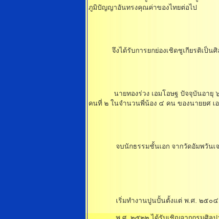
ภูมิปัญญาอันทรงคุณค่าของไทยต่อไป
จึงได้รับการยกย่องเชิดชูเกียรติเป็นศิลป
นายทองร่วง เอมโอษฐ ปัจจุบันอายุ ๖๘ ปี 
คนที่ ๒ ในจํานวนพี่น้อง ๔ คน ของนายยศ 
จบนักธรรมชั้นเอก จากวัดอัมพวันเจติยารา
เริ่มทํางานปูนปั้นตั้งแต่ พ.ศ. ๒๕๐๔ จนถึ
พ.ศ. ๒๕๒๒ ได้รับเชิญจากกรมศิลปากรใน