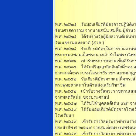
พ.ศ. ๒๕๒๘ รับมอบเกียรติบัตรการปฏิบัติ
รัตนศาสดาราม จากนายสนั่น สมฟื้น ผู้อํานวย
พ.ศ. ๒๕๒๘ ได้รับรางวัลผู้มีผลงานดีเด
วัฒนธรรมแห่งชาติ (สวช.)
พ.ศ. ๒๕๒๘ รับเกียรติบัตรในการร่วมงานซ่
พระบรมศพสมเด็จพระนางเจ้ารําไพพรรณีพระ
พ.ศ. ๒๕๓๒ เข้ารับพระราชทานเข็มสิรินธ
พ.ศ. ๒๕๓๕ ได้รับปริญญากิตติมศักดิ์ของ ส
จากสมเด็จพระบรมโอรสาธิราชฯ สยามมกุฎ
พ.ศ. ๒๕๔๒ รับเกียรติบัตรจากสมเด็จพระส
พระพุทธศาสนาในด้านส่งเสริมวิชาชีพ
พ.ศ. ๒๕๔๒ เข้ารับรางวัลพระราชทานเสมาธ
จากพลตรีสนั่น ขจรประศาสน์
พ.ศ. ๒๕๔๗ ได้รับโล่“บุคคลดีเด่น ๔๗” จาก
พ.ศ. ๒๕๔๙ ได้รับมอบเกียรติบัตรจากโรงเร
โรงเรียนฯ
พ.ศ. ๒๕๔๙ เข้ารับรางวัลพระราชทานรางวัล
ประจําปีพ.ศ. ๒๕๔๙ จากสมเด็จพระเทพรัต
พ.ศ. ๒๕๔๙ เข้ารับรางวัลพระราชทานรางวั