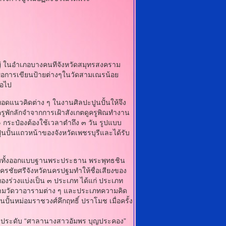
่ ในอําเภอบางคนทีจังหวัดสมุทรสงคราม
ื่อการเขียนป้ายต่างๆในวัดสามเณรน้อย
่อไป
ดแนวคิดต่าง ๆ ในงานศิลปะปูนปั้นให้จึง
พักลักจําจากการเฝ้าสังเกตดูครูพิณทํางาน
๑ กระป๋องต้องใช้เวลาตําถึง ๓ วัน รูปแบบ
ปั้นแถวหน้าของจังหวัดเพชรบุรีและได้รับ
มทั้งออกแบบฐานพระประธาน พระพุทธชิน
รชัยศรีจังหวัดนครปฐมทําให้ชื่อเสียงของ
ูทองร่วงแบ่งเป็น ๓ ประเภท ได้แก่ ประเภท
ตามวัดวาอารามต่าง ๆ และประเภทความคิด
ปั้นหม่อมราชวงศ์คึกฤทธิ์ ปราโมช เมื่อครั้ง
้น ประดับ “ศาลานางสาวอัมพร บุญประคอง”