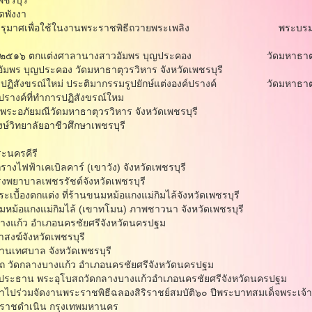
พชรบุรี
ดพังงา
พระเมรุมาศเพื่อใช้ในงานพระราชพิธีถวายพระเพลิง พระบรมศพส
าคม ๒๕๑๖ ตกแต่งศาลานางสาวอัมพร บุญประคอง วัดมหาธาตุวรวิ
พร บุญประคอง วัดมหาธาตุวรวิหาร จังหวัดเพชรบุรี
รปฏิสังขรณ์ใหม่ ประติมากรรมรูปยักษ์แต่งองค์ปรางค์ วัดมหาธาตุวร
างค์ที่ทําการปฏิสังขรณ์ใหม
พระอภัยมณีวัดมหาธาตุวรวิหาร จังหวัดเพชรบุรี
์วิทยาลัยอาชีวศึกษาเพชรบุรี
ะนครคีรี
ไฟฟ้าเคเบิลคาร์ (เขาวัง) จังหวัดเพชรบุรี
พยาบาลเพชรรัชต์จังหวัดเพชรบุรี
้องตกแต่ง ที่ร้านขนมหม้อแกงแม่กิมไล้จังหวัดเพชรบุรี
้อแกงแม่กิมไล้ (เขาทโมน) ภาพชาวนา จังหวัดเพชรบุรี
แก้ว อําเภอนครชัยศรีจังหวัดนครปฐม
งฆ์จังหวัดเพชรบุรี
นเทศบาล จังหวัดเพชรบุรี
 วัดกลางบางแก้ว อําเภอนครชัยศรีจังหวัดนครปฐม
ะธาน พระอุโบสถวัดกลางบางแก้วอําเภอนครชัยศรีจังหวัดนครปฐม
ําไปร่วมจัดงานพระราชพิธีฉลองสิริราชย์สมบัติ๖๐ ปีพระบาทสมเด็จพระเจ้า
นราชดําเนิน กรุงเทพมหานคร