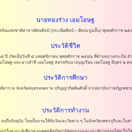
นายทองร่วง
เอมโอษฐ
ินแห่งชาติสาขาทัศนศิลป์ (ประณีตศิลป์ – ศิลปะปูนปั้น) พุทธศักราช ๒
ประวัติชีวิต
เกิดเมื่อวันที่ ๘ แพฤศจิกายน พุทธศักราช ๒๔๘๖ ที่ตําบลบางกระบือ อํ
เอมโอษฐ และนางสําลี เอมโอษฐ สมรสกับนางบุญเรือน เอมโอษฐ มีบุตร ๒ ค
ประวัติการศึกษา
ม จังหวัดสมุทรสงคราม ปริญญากิตติมศักดิ์ จากสถาบันราชภัฏเพชรบุรี
ประวัติการทํางาน
งปัจจุบัน โดยปั้นงานให้กับวังและวัดต่าง ๆ ในจังหวัดเพชรบุรีและในต่า
ฐานะผู้เชี่ยวชาญพุทธศิลป์สถาปัตยกรรมและประติมากรรมไทย ในโคร