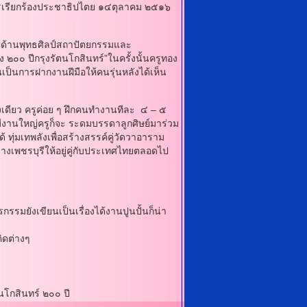
การเรียกร้องประชาธิปไตย ๑๔ตุลาคม ๒๕๑๖
ญด้านพุทธศิลป์สถาปัตยกรรมและ
 ปีกรุงรัตนโกสินทร์”ในครั้งนั้นครูทอง
นเป็นการฝากงานฝีมือให้คนรุ่นหลังได้เห็น
งเดียว ครูค่อย ๆ ฝึกคนทํางานทีละ ๔ – ๕
่มีงานใหญ่ครูก็จะ ระดมบรรดาลูกศิษย์มาร่วม
 ทุ่มเทพลังเพื่อสร้างสรรค์คู่วัดวาอาราม
งช่างเพชรบุรีให้อยู่คู่กับประเทศไทยตลอดไป
ังเขียนเป็นเรื่องได้งานปูนปั้นก็น่า
ดต่างๆ
ินทร์ ๒๐๐ ปี