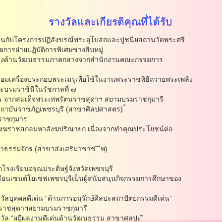
รางวัลและเกียรติคุณที่ได้รับ
งานกับโครงการปฏิสังขรณ์พระอุโบสถและปูชนียสถานวัดพระศรี
การฝ่ายปฏิบัติการพิเศษช่างสิบหมู่
่นทางด้านวัฒนธรรมภาคกลางจากสํานักงานคณะกรรมการ
อมเครื่องประกอบพระเมรุเพื่อใช้ในงานพระราชพิธีถวายพระเพลิง
บรมราชินีในรัชกาลที่ ๗
ร จากสมเด็จพระเทพรัตนราชสุดาฯ สยามบรมราชกุมารี
ถาบันราชภัฏเพชรบุรี (สาขาศิลปศาสตร) ์
ราชกุมาร
ังฆราชสกลมหาสังฆปริณายก เนื่องจากทําคุณประโยชน์ต่อ
รรมจักร (สาขาส่งเสริมวชาช ิ ีพ)
โรงเรียนอรุณประดิษฐ์จังหวัดเพชรบุรี
ียนเซนต์โยเซฟเพชรบุรีเป็นผู้สนับสนุนกิจกรรมการศึกษาของ
บุคคลดีเด่น “ด้านการอนุรักษ์ศิลปะสถาปัตยกรรมดีเด่น”
นราชสุดาฯสยามบรมราชกุมารี
ล “ผมู้ีผลงานดีเด่นด้านวัฒนธรรม สาขาศลปะ ิ