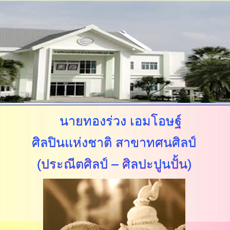
นายทองร่วง เอมโอษฐ์
ศิลปินแห่งชาติ
สาขาทศนศิลป์
(ประณีตศิลป์
– ศิลปะปูนปั้น)