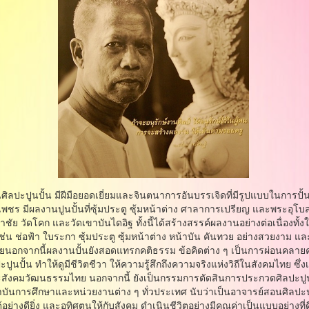
ปะปูนปั้น มีฝีมือยอดเยี่ยมและจินตนาการอันบรรเจิดที่มีรูปแบบในการปั้
ืองเพชร มีผลงานปูนปั้นที่ซุ้มประตู ซุ้มหน้าต่าง ศาลาการเปรียญ และพระอุโ
ัย วัดโคก และวัดเขาบันไดอิฐ ทั้งนี้ได้สร้างสรรค์ผลงานอย่างต่อเนื่องทั
 ช่อฟ้า ใบระกา ซุ้มประตู ซุ้มหน้าต่าง หน้าบัน คันทวย อย่างสวยงาม แ
มัยนอกจากนี้ผลงานปั้นยังสอดแทรกคติธรรม ข้อคิดต่าง ๆ เป็นการผ่อนคลา
ั้น ทําให้ดูมีชีวิตชีวา ให้ความรู้สึกถึงความจริงแห่งวิถีในสังคมไทย ซึ่งเ
ละสังคมวัฒนธรรมไทย นอกจากนี้ ยังเป็นกรรมการตัดสินการประกวดศิลปะปู
ถาบันการศึกษาและหน่วยงานต่าง ๆ ทั่วประเทศ นับว่าเป็นอาจารย์สอนศิลปะ
อย่างดียิ่ง และอุทิศตนให้กับสังคม ดําเนินชีวิตอย่างมีคุณค่าเป็นแบบอย่างท