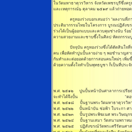
ในวัดมหาธาตุวรวิหาร จังหวัดเพชรบุรีซึ่ง
และเหตุการณ์๖ ตุลาคม ๒๕๑๙ แล้วถ่ายทอดม
ครูทองร่วงบอกเสมอว่า “ผลงานที่ภาคภูมิใ
ประติมากรรมไทยในโครงการ บูรณปฏิสังขรณ
ร่วงได้เป็นผู้ออกแบบและควบคุมช่างนับ ร้อยใ
ความสวยงามและซาบซึ้งในศิลป หัตถกรรมปูน
ปัจจุบัน ครูทองร่วงซึ่งได้ตัดสินใจที่จะบ
คน เพื่อหัดทําปูนปั้นลายง่าย ๆ พอชํานาญสา
กันทําและต่อยอดด้วยการสอนคนใหม่ๆ เพิ่มขึ้น
ด้วยความตั้งใจทําเป็นพุทธบูชา ก็เป็นที่ประจั
พ.ศ. ๒๕๑๒ ปูนปั้นหน้าบันศาลาการเปรียญ
จะทําได้จึงปั้น “ตอนทศกั
พ.ศ. ๒๕๑๘ ปั้นฐานพระวัดมหาธาตุวรว
พ.ศ. ๒๕๒๒ ปั้นหน้าบัน ช่อฟ้า ใบระกา ศาลห
พ.ศ. ๒๕๒๓ ปั้นรูปพระพิฆเนศ พระวิษณุกรร
พ.ศ. ๒๕๒๔ ปั้นฐานเสมา วัดสนามพราหมณ์
พ.ศ. ๒๕๒๕ ปฏิสังขรณ์วัดพระศรีร