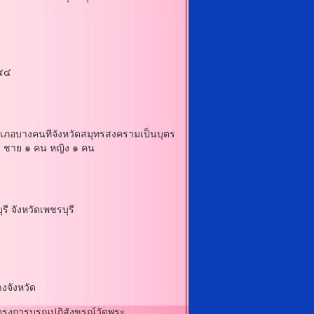
๕๕๔
าเภอบางคนทีจังหวัดสมุทรสงครามเป็นบุตร
น ชาย ๑ คน หญิง ๑ คน
 จังหวัดเพชรบุรี
งจังหวัด
งการบูรณปฏิสังขรณ์วัดพระ