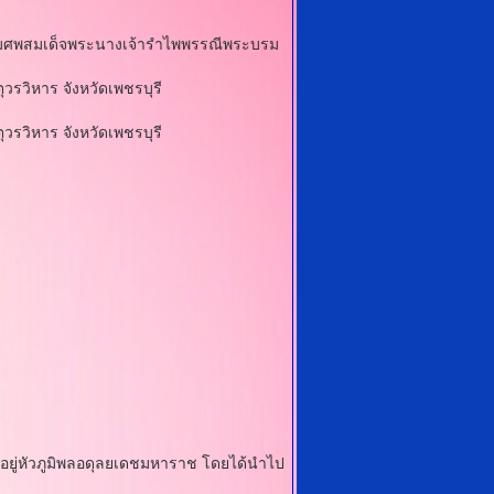
มเด็จพระนางเจ้ารําไพพรรณีพระบรม
หาร จังหวัดเพชรบุรี
วิหาร จังหวัดเพชรบุรี
อยู่หัวภูมิพลอดุลยเดชมหาราช โดยได้นําไป