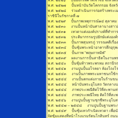
พ.ศ. ๒๕๒๖ ปั้นมังกรที่ศาลเจ้าจีน จังหวัดเ
พ.ศ. ๒๕๒๗ ปั้นหน้าบันวัดโคกกรอย จังหวั
พ.ศ. ๒๕๒๘ ร่วมดําเนินการก่อสร้าง
ราชินีในรัชกาลที่ ๗
พ.ศ. ๒๕๒๙ ปั้นภาพเหตุการณ์๑๔ ตุล
พ.ศ. ๒๕๓๐ งานปั้นหน้าบันศาลานางสาวอัม
พ.ศ. ๒๕๓๑ เทวดาแต่งองค์ปรางค์ที่ทํากา
พ.ศ. ๒๕๓๒ ประติมากรรมรูปยักษ์แต่งองค์ปร
พ.ศ. ๒๕๓๓ ปั้นภาพสุนทรภู่ วรรณคดีเรื่อง
พ.ศ. ๒๕๓๔ ปั้นซุ้มพระหน้าอาคารตึกอุรุพงษ
พ.ศ. ๒๕๓๕ ปั้นภาพ “พฤษภาทมิฬ”
พ.ศ. ๒๕๓๙ ผลงานการปั้นสาธิตในงานพร
พ.ศ. ๒๕๔๐ ปั้นซุ้มท้าวพระพรหม สถานีรถราง
พ.ศ. ๒๕๔๑ งานปูนปั้นอโรคยา ห้องโถงโรง
พ.ศ. ๒๕๔๓ งานปั้นภาพพระมหาชนกใช้กระเบื
พ.ศ. ๒๕๔๔ งานปั้นตกแต่งภายในร้านขนมหม
พ.ศ. ๒๕๔๔ หน้าบันพระอุโบสถ วัดกลางบาง
พ.ศ. ๒๕๔๔ ภาพประเพณีติดไว้ที่สะพานท่าส
พ.ศ. ๒๕๔๔ ภาพประเพณีไทย ติดไว้ที่สะพา
พ.ศ. ๒๕๔๖ งานปูนปั้นฐานชุกชีพระอุโบสถ
พ.ศ. ๒๕๔๗ – ๒๕๔๘ งานปูนปั้นฐานพระปร
พ.ศ. ๒๕๔๙ ปั้นซุ้มเทวกําเนิดเทวดา เพื่อน
จัดซุ้มแสดงที่หน้าโรงแรมรัตนโกสินทร์ ถน