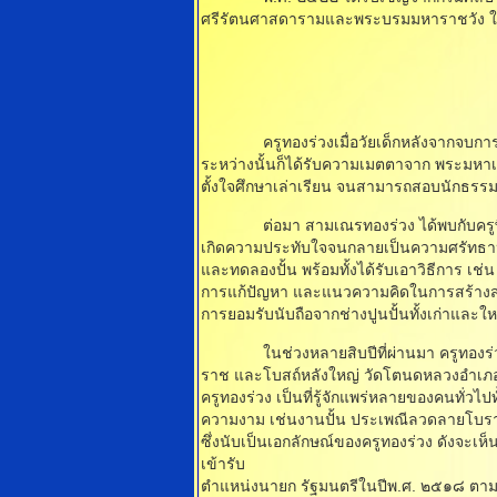
ศรีรัตนศาสดารามและพระบรมมหาราชวัง ในช
ครูทองร่วงเมื่อวัยเด็กหลังจากจบการศึกษ
ระหว่างนั้นก็ได้รับความเมตตาจาก พระมหา
ตั้งใจศึกษาเล่าเรียน จนสามารถสอบนักธรรมต
ต่อมา สามเณรทองร่วง ได้พบกับครูพิณ อิน
เกิดความประทับใจจนกลายเป็นความศรัทธาหลัง
และทดลองปั้น พร้อมทั้งได้รับเอาวิธีการ เช่
การแก้ปัญหา และแนวความคิดในการสร้างสรรค
การยอมรับนับถือจากช่างปูนปั้นทั้งเก่าและใหม
ในช่วงหลายสิบปีที่ผ่านมา ครูทองร่วงไ
ราช และโบสถ์หลังใหญ่ วัดโตนดหลวงอําเภอช
ครูทองร่วง เป็นที่รู้จักแพร่หลายของคนทั่วไ
ความงาม เช่นงานปั้น ประเพณีลวดลายโบรา
ซึ่งนับเป็นเอกลักษณ์ของครูทองร่วง ดังจะเห็
เข้ารับ
ตําแหน่งนายก รัฐมนตรีในปีพ.ศ. ๒๕๑๘ ตาม