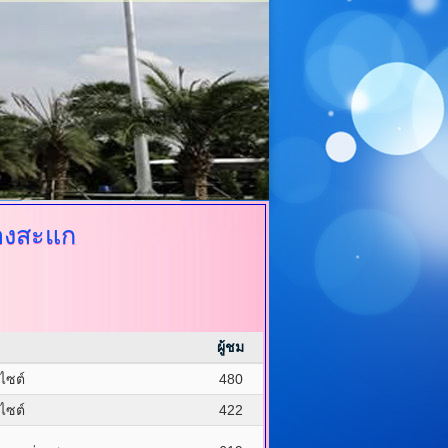
องสะแก
ผู้ชม
บไซต์
480
บไซต์
422