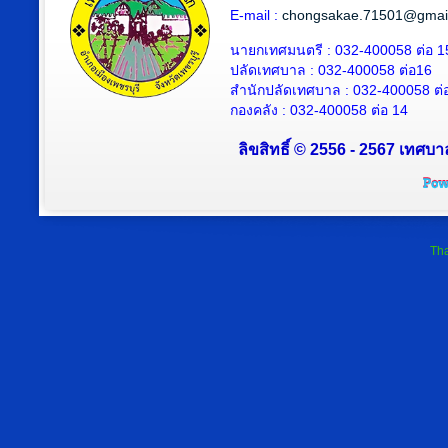
E-mail :
chongsakae.71501@gmai
นายกเทศมนตรี : 032-400058 ต่อ 1
ปลัดเทศบาล
: 032-400058 ต่อ
16
สำนักปลัดเทศบาล : 032-400058 ต่
กองคลัง : 032-400058 ต่อ 14
ลิขสิทธิ์ © 2556 - 2567 เทศบา
Tha